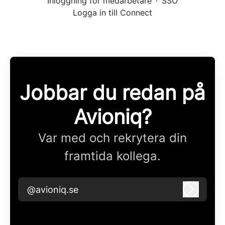
Inloggning för medarbetare
·
SSO
Logga in till Connect
Jobbar du redan på
Avioniq?
Var med och rekrytera din
framtida kollega.
@avioniq.se
Logga i